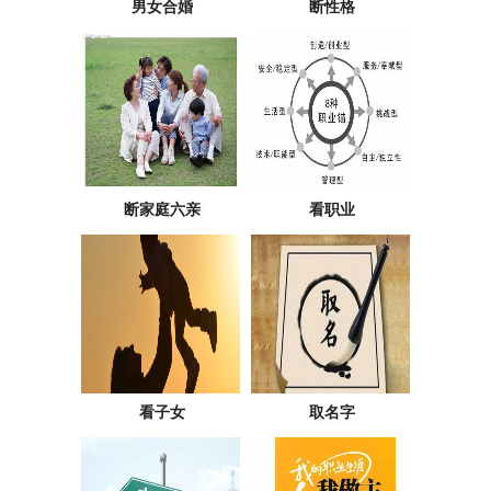
男女合婚
断性格
断家庭六亲
看职业
看子女
取名字