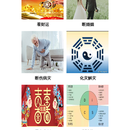
看财运
断婚姻
断伤病灾
化灾解灾