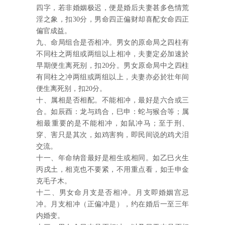
四字，若非婚姻极迟，便是婚后夫妻甚多色情荒
淫之象，扣30分，男命四正偏财却喜配女命四正
偏官成益。
九、命局组合是否相冲。男女的原命局之四柱有
不同柱之两组或两组以上相冲，夫妻定必加速於
早期便生离死别，扣20分。男女原命局中之四柱
有同柱之冲两组或两组以上，夫妻亦必於壮年间
便生离死别，扣20分。
十、属相是否相配。不能相冲，最好是六合或三
合。如辰酉：龙与鸡合，巳申：蛇与猴合等；属
相最重要的是不能相冲，如鼠冲马；至于刑、
穿、害只是其次，如鸡害狗，即民间说的鸡犬泪
交流。
十一、年命纳音最好是相生或相同。如乙巳火生
丙戌土，相克也不要紧，不用重点看，如壬申金
克毛子木。
十二、男女命月支是否相冲。月支即婚姻宫忌
冲。月支相冲（正偏冲是），约在婚后一至三年
内婚变。