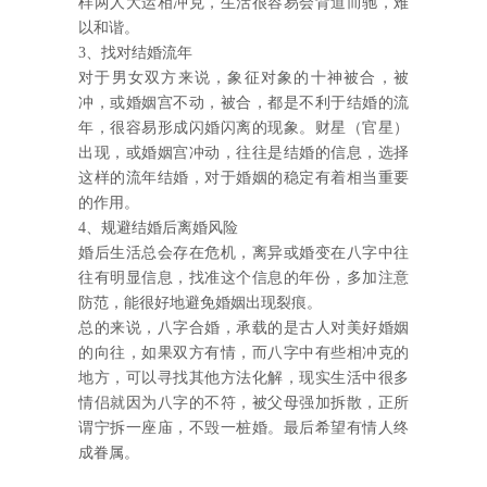
样两人大运相冲克，生活很容易会背道而驰，难
以和谐。
3、找对结婚流年
对于男女双方来说，象征对象的十神被合，被
冲，或婚姻宫不动，被合，都是不利于结婚的流
年，很容易形成闪婚闪离的现象。财星（官星）
出现，或婚姻宫冲动，往往是结婚的信息，选择
这样的流年结婚，对于婚姻的稳定有着相当重要
的作用。
4、规避结婚后离婚风险
婚后生活总会存在危机，离异或婚变在八字中往
往有明显信息，找准这个信息的年份，多加注意
防范，能很好地避免婚姻出现裂痕。
总的来说，八字合婚，承载的是古人对美好婚姻
的向往，如果双方有情，而八字中有些相冲克的
地方，可以寻找其他方法化解，现实生活中很多
情侣就因为八字的不符，被父母强加拆散，正所
谓宁拆一座庙，不毁一桩婚。最后希望有情人终
成眷属。