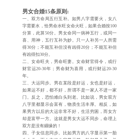
男女合婚15条原则:
一、双方命局五行互补。如男八字需要火，女八
字需要水，恰男命水旺女命火旺，如果合婚按100
分算，此算50分。男女命同一病神五行，或同一
喜、用神，五行互补为妙。只一人补另一人所需
得30分；不能互补但没有凶得20分；不能互补但
有凶得扣30分。
二、女命旺夫，男命旺妻。女命财官得令，或行
财官运20-30年；男命财为喜用，或行财运20-30
年。
三、大运同步。男在某段是好运，女也是好运，
如果运不好，都不好，所谓不是一家人不进一家
门。反之，恐怕难白头到老。比如说，男女双方
八字里都显示会富有，物质生活丰厚。相反，如
果男方以后的大运非常不好，生活穷困，而女方
却是富甲一方。这就是男女大运不同步，命理上
双方是没有絪缘的！
四、子女信息同步。比如男方的八字显示第一胎