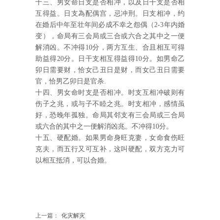
十三、男女命日支是否相冲，以及日干支是否相
互得益。日支為配偶宫，忌冲刑。日支相冲，约
在婚后中年至壮年间必成不幸之怨偶（2-3年内婚
变），命局有三会局或三合或六合之其中之一便
解消凶。不冲得10分，两方互生、合且相互可得
助益得20分。日干支相互得益得10分。如男命乙
卯日需要财，恰女己丑日是财，而女己丑日需要
官，恰男乙卯日是官杀.
十四、男女命时支是否相冲。时支互相冲破则有
伤子之兆，或与子不睦之兆。时支相冲，感情虽
好，恐晚年孤独。命局其邻支有三会局或三合局
或六合的其中之一便解消凶兆。不冲得10分。
十五、硬配婚。如果男命身旺克妻，女命食伤旺
克夫，而五行又可互补，这叫硬配，双方克力可
以相互抵消，可以合婚。
上一篇：
化灾解灾