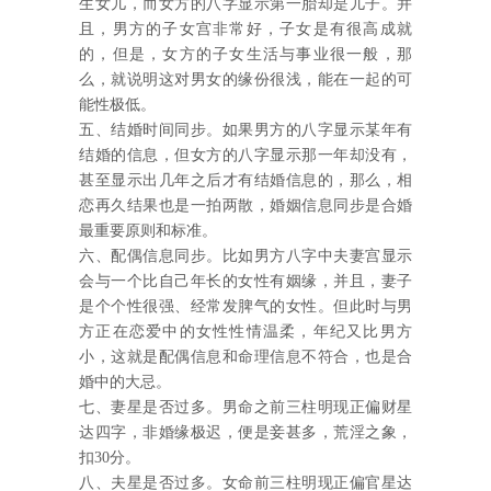
生女儿，而女方的八字显示第一胎却是儿子。并
且，男方的子女宫非常好，子女是有很高成就
的，但是，女方的子女生活与事业很一般，那
么，就说明这对男女的缘份很浅，能在一起的可
能性极低。
五、结婚时间同步。如果男方的八字显示某年有
结婚的信息，但女方的八字显示那一年却没有，
甚至显示出几年之后才有结婚信息的，那么，相
恋再久结果也是一拍两散，婚姻信息同步是合婚
最重要原则和标准。
六、配偶信息同步。比如男方八字中夫妻宫显示
会与一个比自己年长的女性有姻缘，并且，妻子
是个个性很强、经常发脾气的女性。但此时与男
方正在恋爱中的女性性情温柔，年纪又比男方
小，这就是配偶信息和命理信息不符合，也是合
婚中的大忌。
七、妻星是否过多。男命之前三柱明现正偏财星
达四字，非婚缘极迟，便是妾甚多，荒淫之象，
扣30分。
八、夫星是否过多。女命前三柱明现正偏官星达