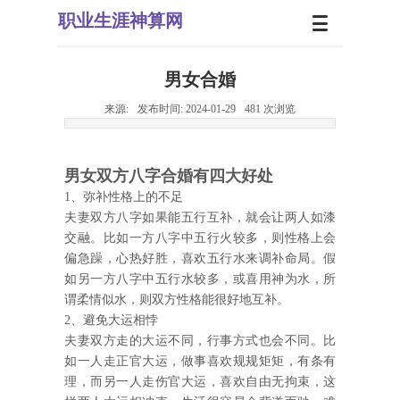
职业生
涯神算网
男女合婚
来源:
发布时间:
2024-01-29
481
次浏览
男女双方
八字合
婚有四大好处
1、弥补性格上的不足
夫妻双方八字如果能五行互补，就会让两人如漆
交融。比如一方八字中五行火较多，则性格上会
偏急躁，心热好胜，喜欢五行水来调补命局。假
如另一方八字中五行水较多，或喜用神为水，所
谓柔情似水，则双方性格能很好地互补。
2、避免大运相悖
夫妻双方走的大运不同，行事方式也会不同。比
如一人走正官大运，做事喜欢规规矩矩，有条有
理，而另一人走伤官大运，喜欢自由无拘束，这