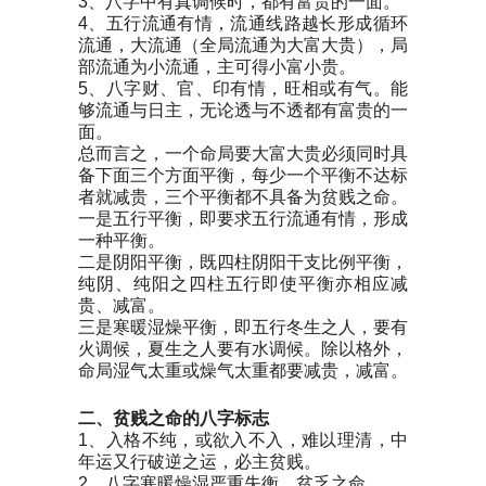
3、八字中有真调候时，都有富贵的一面。
4、五行流通有情，流通线路越长形成循环
流通，大流通（全局流通为大富大贵），局
部流通为小流通，主可得小富小贵。
5、八字财、官、印有情，旺相或有气。能
够流通与日主，无论透与不透都有富贵的一
面。
总而言之，一个命局要大富大贵必须同时具
备下面三个方面平衡，每少一个平衡不达标
者就减贵，三个平衡都不具备为贫贱之命。
一是五行平衡，即要求五行流通有情，形成
一种平衡。
二是阴阳平衡，既四柱阴阳干支比例平衡，
纯阴、纯阳之四柱五行即使平衡亦相应减
贵、减富。
三是寒暖湿燥平衡，即五行冬生之人，要有
火调候，夏生之人要有水调候。除以格外，
命局湿气太重或燥气太重都要减贵，减富。
二、贫贱之命的八字标志
1、入格不纯，或欲入不入，难以理清，中
年运又行破逆之运，必主贫贱。
2、八字寒暖燥湿严重失衡，贫乏之命。