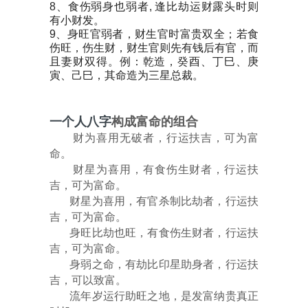
8、食伤弱身也弱者, 逢比劫运财露头时则
有小财发。
9、身旺官弱者，财生官时富贵双全；若食
伤旺，伤生财，财生官则先有钱后有官，而
且妻财双得。例：乾造，癸酉、丁巳、庚
寅、己巳，其命造为三星总裁。
一个人八字
构成富命的组合
财为喜用无破者，行运扶吉，可为富
命。
财星为喜用，有食伤生财者，行运扶
吉，可为富命。
财星为喜用，有官杀制比劫者，行运扶
吉，可为富命。
身旺比劫也旺，有食伤生财者，行运扶
吉，可为富命。
身弱之命，有劫比印星助身者，行运扶
吉，可以致富。
流年岁运行助旺之地，是发富纳贵真正