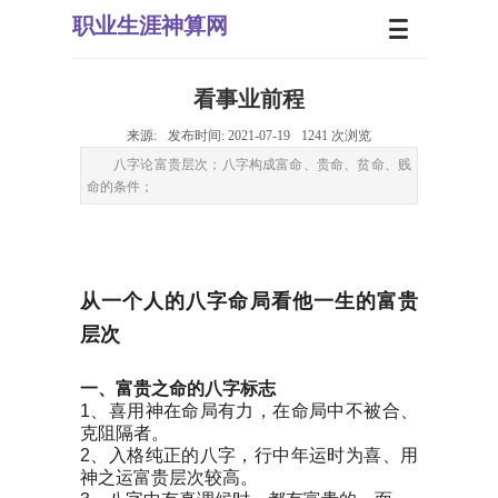
职业生
涯神算网
看事业前程
来源:
发布时间:
2021-07-19
1241
次浏览
八字论富贵层次；八字构成富命、贵命、贫命、贱
命的条件；
从一个人的八字命局看他一生的富贵
层次
一、
富贵之命的八字标志
1、喜用神在命局有力，在命局中不被合、
克阻隔者。
2、入格纯正的八字，行中年运时为喜、用
神之运富贵层次较高。