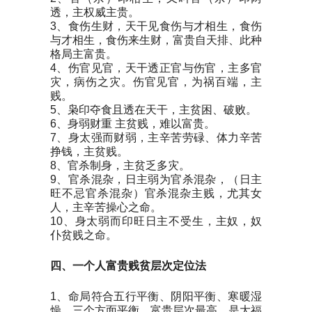
透，主权威主贵。
3、食伤生财，天干见食伤与才相生，食伤
与才相生，食伤来生财，富贵自天排、此种
格局主富贵。
4、伤官见官，天干透正官与伤官，主多官
灾，病伤之灾。伤官见官，为祸百端，主
贱。
5、枭印夺食且透在天干，主贫困、破败。
6、身弱财重 主贫贱，难以富贵。
7、身太强而财弱，主辛苦劳碌、体力辛苦
挣钱，主贫贱。
8、官杀制身，主贫乏多灾。
9、官杀混杂，日主弱为官杀混杂，（日主
旺不忌官杀混杂）官杀混杂主贱，尤其女
人，主辛苦操心之命。
10、身太弱而印旺日主不受生，主奴，奴
仆贫贱之命。
四、
一个人
富贵贱贫层次定位法
1、命局符合五行平衡、阴阳平衡、寒暖湿
燥、三个方面平衡、富贵层次最高，是大福