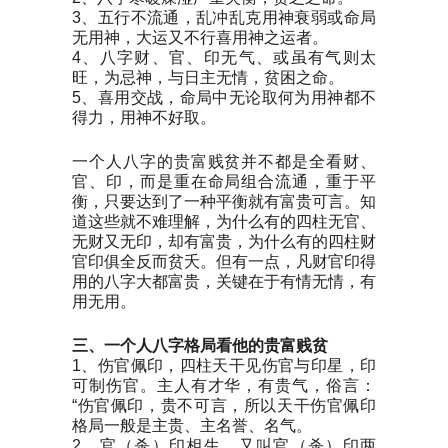
3、五行不流通，乱冲乱克用神衰弱或命局
无用神，大运又不行喜用神之运者。
4、
八字财、官、印无气、或虽有气则太
旺，为忌神，与日主无情，贫困之命。
5、喜用交战，命局中无论取何为用神都不
得力，用神不好取。
一个人八字的贵富贱贫并不都是全看财、
官、印，而是重在命局组合流通，重于平
衡，只要达到了一种平衡就有富贵可言。知
道这些就不难理解，为什么有的四柱无官、
无财又无印，却有富贵，为什么有的四柱财
官印俱全反而贫夭。但有一点，凡财官印得
用的八字大都富贵，关键在于有情无情，有
用无用。
三、
一个人八字
格局看他的
贵富贱贫
1、伤官佩印，四柱天干见伤官与印星，印
可制伤官。主人有才华，有贵气，俗言：
“伤官佩印，贵不可言，所以天干伤官佩印
格局一般是主贵、主名誉、名气。
2、官（杀）印相生，又叫官（杀）印两