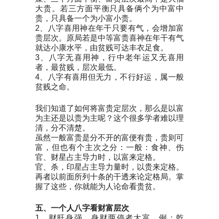
大贵。若三方面平衡只具备俩个为中富中
贵，只具备一个为小富小贵。
2、八字喜用神在年干只要有气，会增加富
贵层次。原局若是中等富贵喜神在年干有气
就达小康水平，由贫贱可达丰衣足食。
3、八字无喜用神，行中老年运又无喜用
者，最贫贱，层次最低。
4、八字有喜用但无力，不行好运，属一般
贫贱之命。
我们知道了如何将富贵定层次，那么是以富
为主还是以贵为主呢？这个很多学者难以理
清，分不清楚。
虽然一般富贵是分不开的富便有贵，贵则可
富，但也有个主次之分：一般：食神、伤
官、财星占主导力时，以富来定格。
官、杀，印星占主导力量时，以贵来定格。
再者以前面所列十条的干透来论定格局。掌
握了这些，你就能为人论命看贵贫。
五、
一个人八字看
财富层次
1、财旺身强，身财两停者大富。例：乾