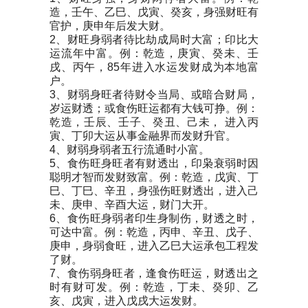
造，壬午、乙巳、戊寅、癸亥，身强财旺有
官护，庚申年后发大财。
2、财旺身弱者待比劫成局时大富；印比大
运流年中富。例：乾造，庚寅、癸未、壬
戌、丙午，85年进入水运发财成为本地富
户。
3、财弱身旺者待财令当局、或暗合财局，
岁运财透；或食伤旺运都有大钱可挣。例：
乾造，壬辰、壬子、癸丑、己未， 进入丙
寅、丁卯大运从事金融界而发财升官。
4、财弱身弱者五行流通时小富。
5、食伤旺身旺者有财透出，印枭衰弱时因
聪明才智而发财致富。例：乾造，戊寅、丁
巳、丁巳、辛丑，身强伤旺财透出，进入己
未、庚申、辛酉大运，财门大开。
6、食伤旺身弱者印生身制伤，财透之时，
可达中富。例：乾造，丙申、辛丑、戊子、
庚申，身弱食旺，进入乙巳大运承包工程发
了财。
7、食伤弱身旺者，逢食伤旺运，财透出之
时有财可发。例：乾造，丁未、癸卯、乙
亥、戊寅，进入戊戌大运发财。