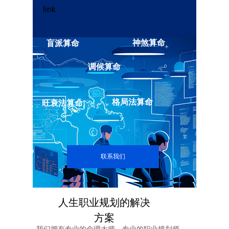
神煞算命
神煞算命
调候算命
神煞算命
盲派算命
+
格局法算命
旺衰法算命
+
调候算命
格局法算命
旺衰法算命
联系我们
联系我们
人生职业规划的解决
方案