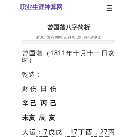
职业生
涯神算网
曾国藩八字简析
来源:
发布时间:
2024-01-28
914
次浏览
曾国藩（
1811
年十月十一日亥
时）
乾造：
财 伤
日
伤
辛 己
丙
己
未亥
辰
亥
大运：
7
戊戌，
17
丁酉，
27
丙