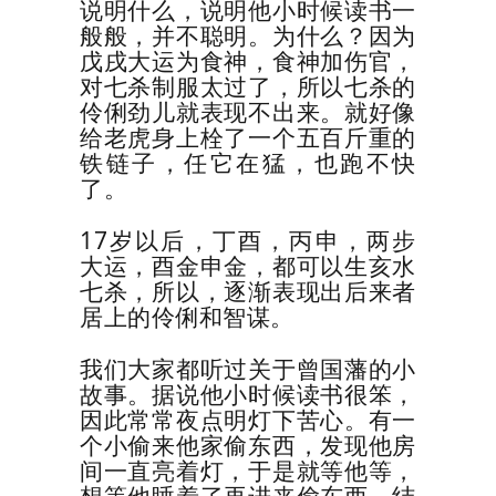
说明什么，说明他小时候读书一
般般，并不聪明。为什么？因为
戊戌大运为食神，食神加伤官，
对七杀制服太过了，所以七杀的
伶俐劲儿就表现不出来。就好像
给老虎身上栓了一个五百斤重的
铁链子，任它在猛，也跑不快
了。
17
岁以后，丁酉，丙申，两步
大运，酉金申金，都可以生亥水
七杀，所以，逐渐表现出后来者
居上的伶俐和智谋。
我们大家都听过关于曾国藩的小
故事。据说他小时候读书很笨，
因此常常夜点明灯下苦心。有一
个小偷来他家偷东西，发现他房
间一直亮着灯，于是就等他等，