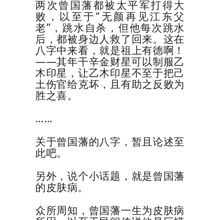
两次曾国藩都被太平军打得大
败，以至于“无颜再见江东父
老”，跳水自杀，但他每次跳水
后，都被身边人救了回来。这在
八字中来看，就是祖上有德啊！
——其年干辛金财星可以制服乙
木印星，让乙木印星不至于把己
土伤官给克坏，且有助之反败为
胜之喜。
……
关于曾国藩的八字，暂且论述至
此吧。
另外，说个小话题，就是曾国藩
的皮肤病。
众所周知，曾国藩一生为皮肤病