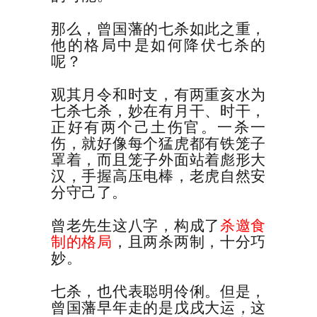
那么，曾国藩的七杀如此之重，
他的格局中是如何降伏七杀的
呢？
观其月令和时支，有两重亥水为
七杀七杀，妙在有月干、时干，
正好有两个己土伤官。一杀一
伤，就好像每个猛虎都有铁笼子
罩着，而且笼子外面站着彪形大
汉，手握高压电棒，老虎自然安
分守己了。
曾老先生这八字，构成了
杀邀食
制的格局
，且两杀两制，十分巧
妙。
七杀，也代表聪明伶俐。但是，
曾国藩早年走的是戊戌大运，这