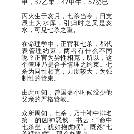
申，
37
乙未，
47
甲午，
57
癸巳
丙火生于亥月，七杀当令，日支
辰土为水库，引归时之又是亥
水，可见七杀之重。
在命理学中，正官和七杀，都代
表管理约束，两者有什么不同
呢？正官为异性相克，所以，这
个管理乃是合乎情理之约束。七
杀为同性相克，力度较大，为强
制性的管束。
由此可知，曾国藩小时候没少他
父亲的严格管教。
众所周知，七杀，乃十神中排名
第一的凶神恶煞。书云：“命中
七杀坐，犹如抱虎眠”。
既然“七
杀猛如虎”，那么办呢？