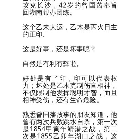
攻克长沙，
42
岁的曾国藩奉旨
回湖南帮办团练。
这个乙未大运，乙木是丙火日主
的正印。
这是好事，还是坏事呢？
自然是有利有弊啦。
好处是有了印，印可以代表权
力；坏处是乙木克制伤官相神，
不仅限制他发挥聪明才智，而且
相神受伤，还有生命危险。
熟悉曾国藩故事的朋友知道，他
曾有两次兵败跳水自杀，第一次
是
1854
甲寅年靖港之战，第二
次是
1855
乙卯年湖口之战，这