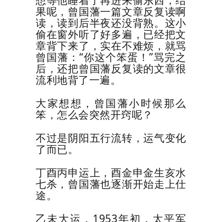
想等他睡着了再进来偷东西，结
果呢，曾国藩一篇文章反复读啊
读，读到后半夜还没背熟。这小
偷在窗外听了好多遍，已经把文
章背下来了，实在不难烦，就骂
曾国藩：“你这个笨蛋！”骂完之
后，还把曾国藩反复读的文章很
流利地背了一遍。
大家想想，曾国藩小时候那么
笨，怎么会突然开窍呢？
不过是阴阳五行流转，运气变化
了而已。
丁酉丙申运上，酉金申金生亥水
七杀，曾国藩也逐渐开始走上仕
途。
乙未大运，
1953
年初，太平军